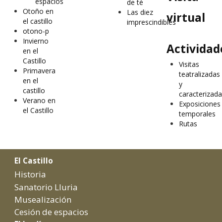
espacios
de té
Otoño en
Las diez
virtual
el castillo
imprescindibles
otono-p
Invierno
Actividad
en el
Castillo
Visitas
Primavera
teatralizadas
en el
y
castillo
caracterizad
Verano en
Exposiciones
el Castillo
temporales
Rutas
El Castillo
Historia
Sanatorio Lluria
Musealización
Cesión de espacios