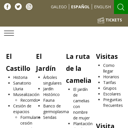
Facebook
Twitter
Instagram
GALEGO
ESPAÑOL
ENGLISH
TICKETS
El
El
La ruta
Visitas
Como
Castillo
Jardín
de la
llegar
Horarios
Historia
Árboles
camelia
Tarifas
Sanatorio
singulares
Grupos
Lluria
Jardín
El jardín
Escolares
Musealización
Histórico
de
Preguntas
Recorrido
Fauna
camelias
frecuentes
Cesión de
Banco de
con
espacios
germoplasma
nombre
Formulario
Sendas
de mujer
cesión
Plantación
Visita