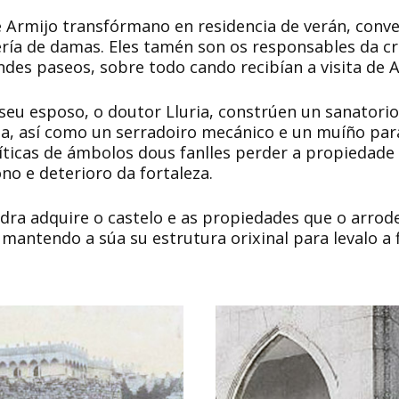
 Armijo transfórmano en residencia de verán, conv
lería de damas. Eles tamén son os responsables da c
ndes paseos, sobre todo cando recibían a visita de A
 seu esposo, o doutor Lluria, constrúen un sanatori
a, así como un serradoiro mecánico e un muíño par
íticas de ámbolos dous fanlles perder a propiedade 
o e deterioro da fortaleza.
dra adquire o castelo e as propiedades que o arrod
mantendo a súa su estrutura orixinal para levalo a f