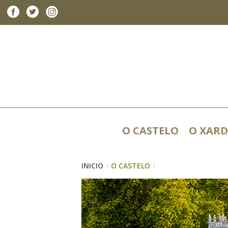
Facebook
Twitter
Instagram
O CASTELO
O XARD
INICIO
/
O CASTELO
/