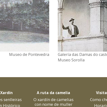
Museo de Pontevedra
Galería das Damas do cast
Museo Sorolla
 Xardín
A ruta da camelia
Visit
s senlleiras
O xardín de camelias
Como ch
con nome de muller
n Histórico
Horari