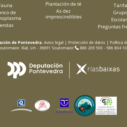
Plantación de té
Fauna
Tarif
As dez
anco de
Grup
imprescindibles
moplasma
Escola
Sendas
Preguntas fr
ación de Pontevedra.
Aviso legal
|
Protección de datos
|
Política 
outomaior. Rial, s/n - 36691 Soutomaior
886 209 500 - 986 804 1