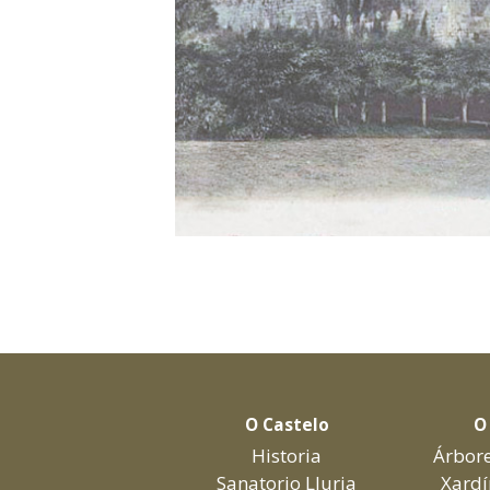
O Castelo
O
Historia
Árbore
Sanatorio Lluria
Xardí