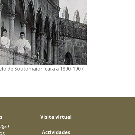
elo de Soutomaior, cara a 1890-1907.
as
Visita virtual
egar
Actividades
os